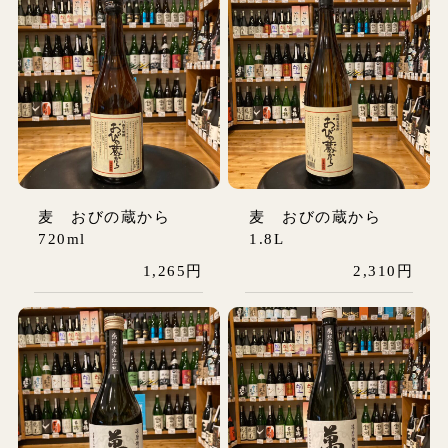
麦 おびの蔵から
麦 おびの蔵から
720ml
1.8L
1,265円
2,310円