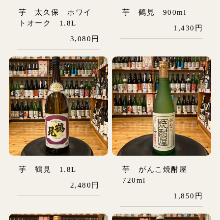
芋 太久保 ホワイ
芋 鶴見 900ml
トオーク 1.8L
1,430円
3,080円
芋 鶴見 1.8L
芋 がんこ焼酎屋
720ml
2,480円
1,850円