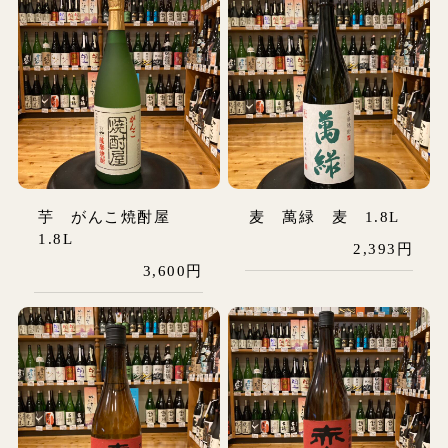
芋 がんこ焼酎屋
麦 萬緑 麦 1.8L
1.8L
2,393円
3,600円