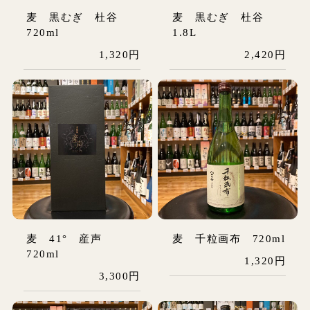
麦 黒むぎ 杜谷
麦 黒むぎ 杜谷
720ml
1.8L
1,320円
2,420円
麦 41° 産声
麦 千粒画布 720ml
720ml
1,320円
3,300円