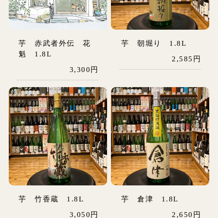
芋 赤武者外伝 花
芋 朝堀り 1.8L
魁 1.8L
2,585円
3,300円
芋 竹香蔵 1.8L
芋 倉津 1.8L
3,050円
2,650円