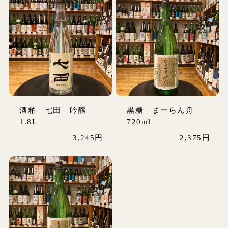
酒粕 七田 吟醸
黒糖 まーらん舟
1.8L
720ml
3,245円
2,375円